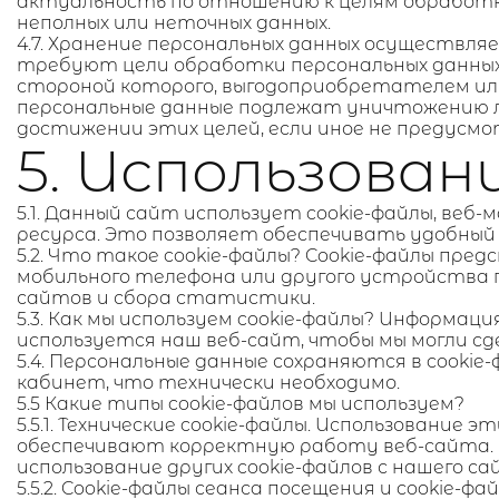
актуальность по отношению к целям обработк
неполных или неточных данных.
4.7. Хранение персональных данных осуществля
требуют цели обработки персональных данных, 
стороной которого, выгодоприобретателем ил
персональные данные подлежат уничтожению л
достижении этих целей, если иное не предусм
5. Использован
5.1. Данный сайт использует cookie-файлы, веб
ресурса. Это позволяет обеспечивать удобный
5.2. Что такое cookie-файлы? Cookie-файлы пр
мобильного телефона или другого устройства 
сайтов и сбора статистики.
5.3. Как мы используем cookie-файлы? Информац
используется наш веб-сайт, чтобы мы могли сд
5.4. Персональные данные сохраняются в cookie-
кабинет, что технически необходимо.
5.5 Какие типы cookie-файлов мы используем?
5.5.1. Технические cookie-файлы. Использование
обеспечивают корректную работу веб-сайта. 
использование других cookie-файлов с нашего са
5.5.2. Cookie-файлы сеанса посещения и cookie