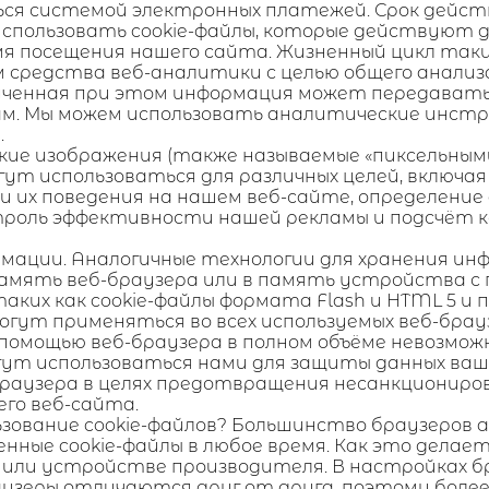
ься системой электронных платежей. Срок дейст
использовать cookie-файлы, которые действуют 
 посещения нашего сайта. Жизненный цикл таких
уем средства веб-аналитики с целью общего анали
ученная при этом информация может передаватьс
ам. Мы можем использовать аналитические инст
.
ческие изображения (также называемые «пиксельны
гут использоваться для различных целей, включа
 их поведения на нашем веб-сайте, определение
нтроль эффективности нашей рекламы и подсчёт
ормации. Аналогичные технологии для хранения ин
амять веб-браузера или в память устройства с 
таких как cookie-файлы формата Flash и HTML 5 и
гут применяться во всех используемых веб-брауз
с помощью веб-браузера в полном объёме невозм
ут использоваться нами для защиты данных ваше
аузера в целях предотвращения несанкциониров
го веб-сайта.
льзование cookie-файлов? Большинство браузеров
ные cookie-файлы в любое время. Как это делает
 или устройстве производителя. В настройках б
аузеры отличаются друг от друга, поэтому боле