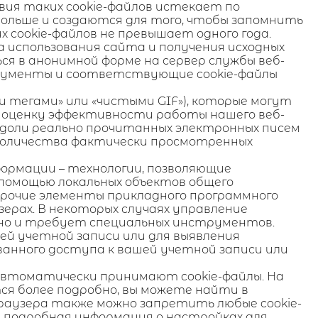
вия таких cookie-файлов истекает по
дольше и создаются для того, чтобы запомнить
 cookie-файлов не превышает одного года.
за использования сайта и получения исходных
я в анонимной форме на сервер службы веб-
рументы и соответствующие cookie-файлы
ми тегами» или «чистыми GIF»), которые могут
я оценку эффективности работы нашего веб-
 доли реально прочитанных электронных писем
 количества фактически просмотренных
формации – технологии, позволяющие
помощью локальных объектов общего
 прочие элементы прикладного программного
ерах. В некоторых случаях управление
ожно и требует специальных инструментов.
й учетной записи или для выявления
анного доступа к вашей учетной записи или
 автоматически принимают cookie-файлы. На
ся более подробно, вы можете найти в
раузера также можно запретить любые cookie-
е подробная информация о настройках для