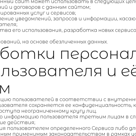
анный сайт может использовать в следующих целя
ний и договоров с данным сайтом;
ированных услуг и сервисов;
авление уведомлений, запросов и информации, касаю
ателя;
ства его использования, разработка новых сервисов
ований, на основе обезличенных данных.
работки персона
льзователя и е
м
мацию пользователей в соответствии с внутренн
ьзователя сохраняется ее конфиденциальность, 
оступа неограниченному кругу лиц.
ую информацию пользователя третьим лицам в сл
кие действия;
ания пользователем определенного Сервиса либо дл
и иным применимым законодательством в рамках