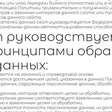
дажи или иной передачи бизнеса (полностью или в
стоящей Политики применительно к полученной и
 прав и законных интересов данного сайта или тр
ов данного сайта;
ователей данный сайт руководствуется Федераль
рсональных данных автоматизированным способом
т руководству
ринципами обр
данных:
яется на законной и справедливой основе.
вается достижением целей, указанных в данной П
з данных, содержащих персональные данные, обра
 данные, которые отвечают целям их обработки.
сональных данных соответствуют заявленным це
 к заявленным целям их обработки.
ечиваются точность персональных данных, их дост