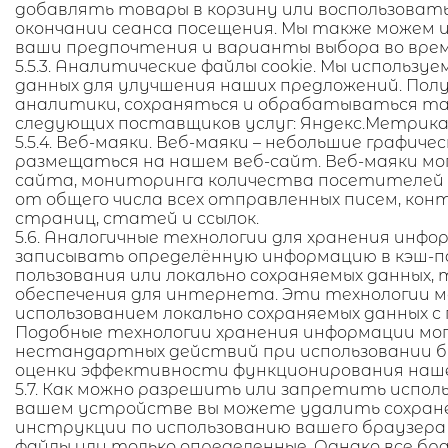
добавлять товары в корзину или воспользоват
окончании сеанса посещения. Мы также можем 
ваши предпочтения и варианты выбора во время
5.5.3. Аналитические файлы cookie. Мы использ
данных для улучшения наших предложений. Пол
аналитики, сохраняться и обрабатываться т
следующих поставщиков услуг: Яндекс.Метрика
5.5.4. Веб-маяки. Веб-маяки – небольшие графи
размещаться на нашем веб-сайт. Веб-маяки мо
сайта, мониторинга количества посетителей и
от общего числа всех отправленных писем, ко
страниц, статей и ссылок.
5.6. Аналогичные технологии для хранения инф
записывать определённую информацию в кэш-п
пользования или локально сохраняемых данных, 
обеспечения для интернета. Эти технологии мо
использованием локально сохраняемых данных 
Подобные технологии хранения информации мог
нестандартных действий при использовании бр
оценки эффективности функционирования наше
5.7. Как можно разрешить или запретить испо
вашем устройстве вы можете удалить сохранен
инструкции по использованию вашего браузера
файлы или только определенные. Однако все бр