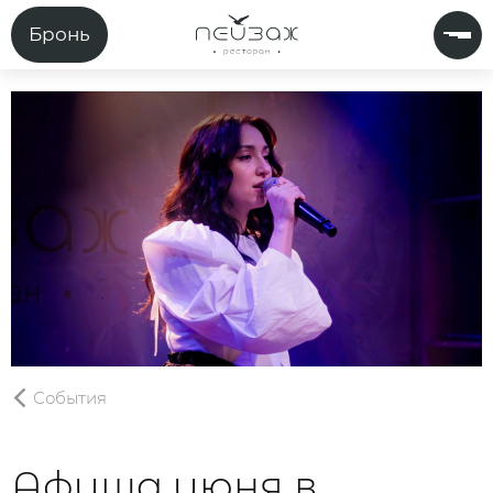
Бронь
События
Афиша июня в